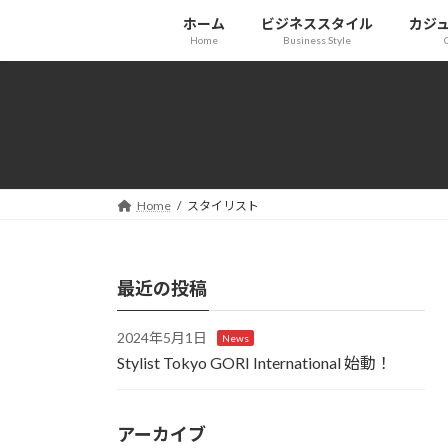
コ
ナ
ホーム
ビジネススタイル
カジ
ン
ビ
Home
Business Style
テ
ゲ
ン
ー
ツ
シ
へ
ョ
ス
ン
キ
に
ッ
移
Home
スタイリスト
プ
動
最近の投稿
2024年5月1日
News
Stylist Tokyo GORI International 始動！
アーカイブ