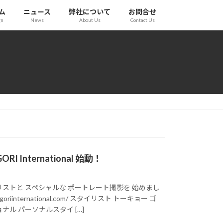
ム
ニュース
弊社について
お問合せ
gn
News
About Us
Contact Us
 GORI International 始動！
ストと スペシャルな ポートレート撮影を 始めまし
ist.goriinternational.com/ スタイリスト トーキョー ゴ
ナル パーソナルスタイ […]